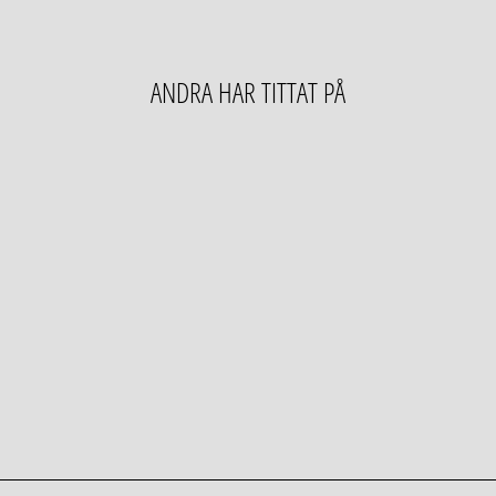
ANDRA HAR TITTAT PÅ
Slutsåld
10 ST
SNAPSGLAS PÅ
FOT
0 kr