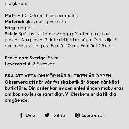
nio glasen.
Mått:
H 10-10,5 cm. 5 cm i diameter.
Material:
glas, möjligen kristall
Färg:
klarglas
Skick:
Spår av liv i form av nagg på foten på ett av
glasen. Alla glasen är inte riktigt lika höga. Det skiljer 5
mm mellan vissa glas. Fem är 10 cm. Fem är 10,5 cm.
Frakt inom Sverige:
85 kr
Leveranstid:
2-5 veckor
BRA ATT VETA OM KÖP NÄR BUTIKEN ÄR ÖPPEN
Observera att när vår fysiska butik är öppen går köp i
butik före. Din order kan av den anledningen makuleras
om köp skulle ske samtidigt. Vi återbetalar då till dig
omgående.
Dela
Dela
Dela
Dela
Twittra
Spara en pin
på
på
på
Facebook
Twitter
Pinteres