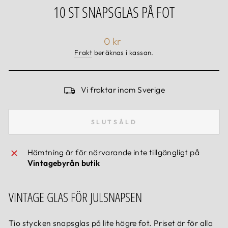
10 ST SNAPSGLAS PÅ FOT
Ordinarie
0 kr
pris
Frakt
beräknas i kassan.
Vi fraktar inom Sverige
SLUTSÅLD
Hämtning är för närvarande inte tillgängligt på
Vintagebyrån butik
VINTAGE GLAS FÖR JULSNAPSEN
Tio stycken snapsglas på lite högre fot. Priset är för alla