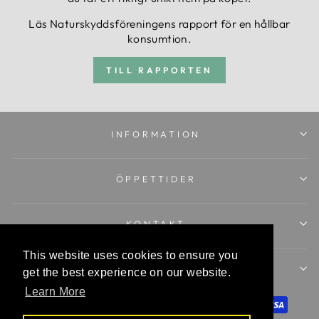
Läs Naturskyddsföreningens rapport för en hållbar
konsumtion.
TILL RAPPORTEN
INFORMATION
ÖPPETTIDER
KONTAKT
This website uses cookies to ensure you
This website uses cookies to ensure you
LÄR KÄNNA OSS
get the best experience on our website.
get the best experience on our website.
Learn More
Learn More