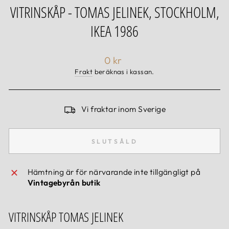
VITRINSKÅP - TOMAS JELINEK, STOCKHOLM,
IKEA 1986
Ordinarie
0 kr
pris
Frakt
beräknas i kassan.
Vi fraktar inom Sverige
SLUTSÅLD
Hämtning är för närvarande inte tillgängligt på
Vintagebyrån butik
VITRINSKÅP TOMAS JELINEK