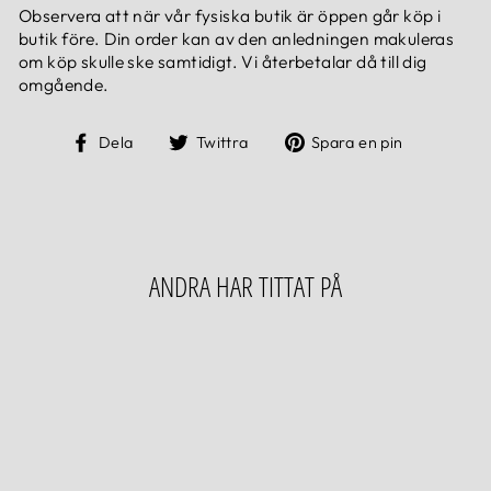
Observera att när vår fysiska butik är öppen går köp i
butik före. Din order kan av den anledningen makuleras
om köp skulle ske samtidigt. Vi återbetalar då till dig
omgående.
Dela
Dela
Dela
Dela
Twittra
Spara en pin
på
på
på
Facebook
Twitter
Pinteres
ANDRA HAR TITTAT PÅ
Slutsåld