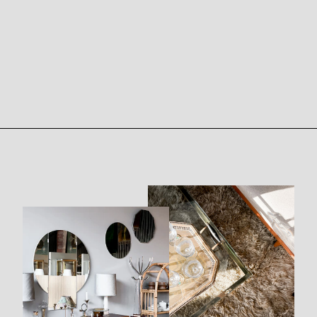
VITRINSKÅP -
TOMAS JELINEK,
STOCKHOLM,
IKEA 1986
0 kr