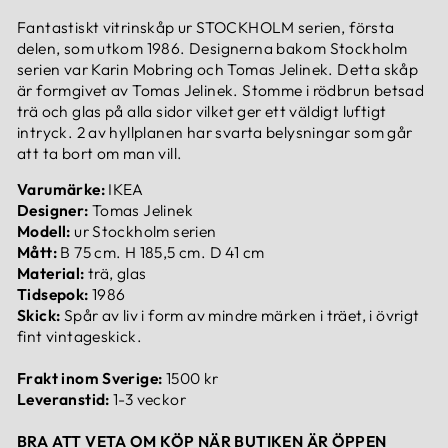
Fantastiskt vitrinskåp ur STOCKHOLM serien, första
delen, som utkom 1986. Designerna bakom Stockholm
serien var Karin Mobring och Tomas Jelinek. Detta skåp
är formgivet av Tomas Jelinek. Stomme i rödbrun betsad
trä och glas på alla sidor vilket ger ett väldigt luftigt
intryck. 2 av hyllplanen har svarta belysningar som går
att ta bort om man vill.
Varumärke:
IKEA
Designer:
Tomas Jelinek
Modell:
ur Stockholm serien
Mått:
B 75 cm. H 185,5 cm. D 41 cm
Material:
trä, glas
Tidsepok:
1986
Skick:
Spår av liv i form av mindre märken i träet, i övrigt
fint vintageskick.
Frakt inom Sverige:
1500 kr
Leveranstid:
1-3 veckor
BRA ATT VETA OM KÖP NÄR BUTIKEN ÄR ÖPPEN